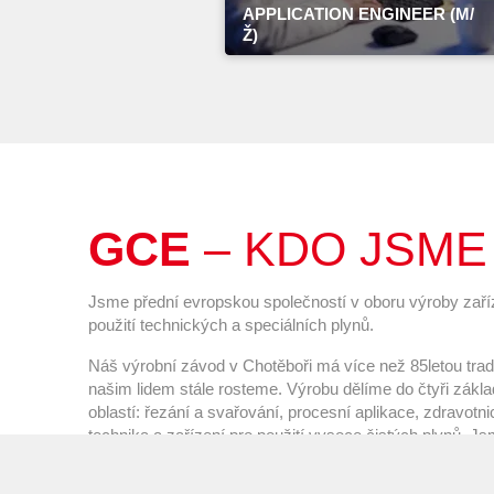
APPLICATION ENGINEER (M/
Ž)
GCE
– KDO JSME
Jsme přední evropskou společností v oboru výroby zaří
použití technických a speciálních plynů.
Náš výrobní závod v Chotěboři má více než 85letou tradi
našim lidem stále rosteme. Výrobu dělíme do čtyři zákl
oblastí: řezání a svařování, procesní aplikace, zdravotn
technika a zařízení pro použití vysoce čistých plynů. J
součástí globální firmy ESAB a její nejrychleji rostoucí s