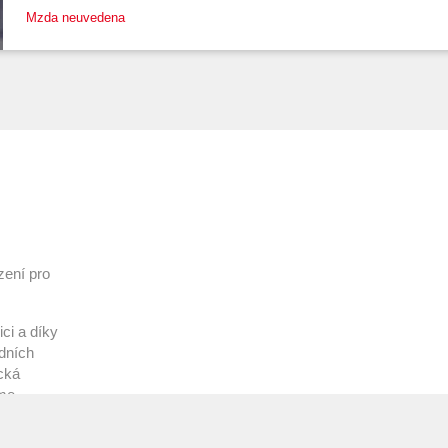
Mzda neuvedena
zení pro
ci a díky
adních
ická
sme
oučástí.