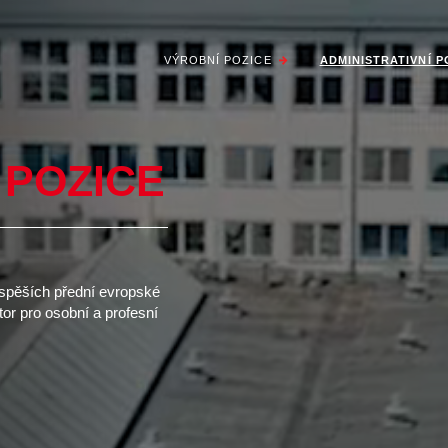
VÝROBNÍ POZICE
ADMINISTRATIVNÍ P
 POZICE
 úspěších přední evropské
stor pro osobní a profesní