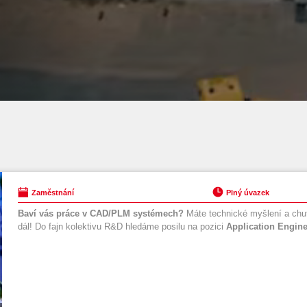
Zaměstnání
Plný úvazek
Baví vás práce v CAD/PLM systémech?
Máte technické myšlení a chuť
dál! Do fajn kolektivu R&D hledáme posilu na pozici
Application Engine