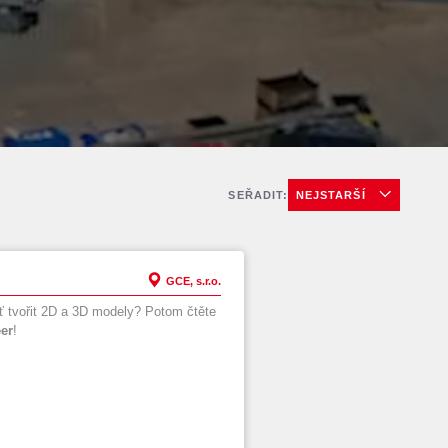
SEŘADIT
:
NEJSTARŠÍ
GCE, s.r.o.
 tvořit 2D a 3D modely? Potom čtěte
er
!